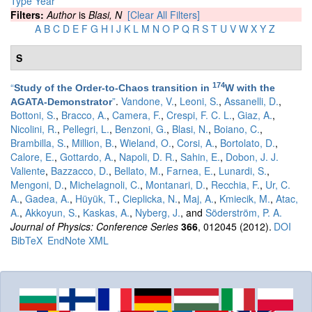
Type
Year
Filters:
Author
is
Blasi, N
[Clear All Filters]
A
B
C
D
E
F
G
H
I
J
K
L
M
N
O
P
Q
R
S
T
U
V
W
X
Y
Z
S
“
174
Study of the Order-to-Chaos transition in
W with the
”
.
Vandone, V.
,
Leoni, S.
,
Assanelli, D.
,
AGATA-Demonstrator
Bottoni, S.
,
Bracco, A.
,
Camera, F.
,
Crespi, F. C. L.
,
Giaz, A.
,
Nicolini, R.
,
Pellegri, L.
,
Benzoni, G.
,
Blasi, N.
,
Boiano, C.
,
Brambilla, S.
,
Million, B.
,
Wieland, O.
,
Corsi, A.
,
Bortolato, D.
,
Calore, E.
,
Gottardo, A.
,
Napoli, D. R.
,
Sahin, E.
,
Dobon, J. J.
Valiente
,
Bazzacco, D.
,
Bellato, M.
,
Farnea, E.
,
Lunardi, S.
,
Mengoni, D.
,
Michelagnoli, C.
,
Montanari, D.
,
Recchia, F.
,
Ur, C.
A.
,
Gadea, A.
,
Hüyük, T.
,
Cieplicka, N.
,
Maj, A.
,
Kmiecik, M.
,
Atac,
A.
,
Akkoyun, S.
,
Kaskas, A.
,
Nyberg, J.
, and
Söderström, P. A.
Journal of Physics: Conference Series
366
, 012045 (2012).
DOI
BibTeX
EndNote XML